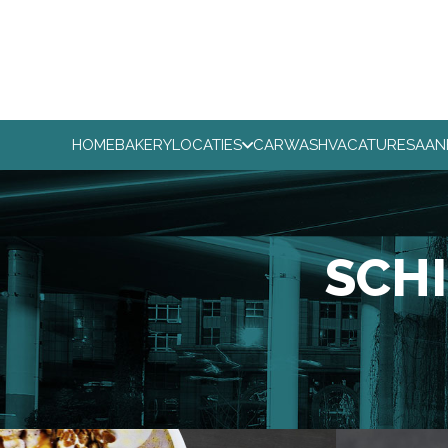
HOME
BAKERY
LOCATIES
CARWASH
VACATURES
AAN
SCH